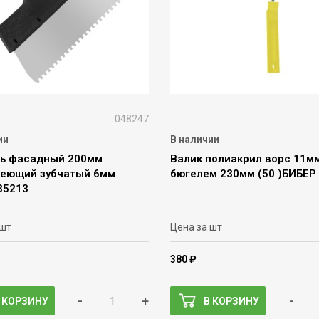
048247
ии
В наличии
ь фасадный 200мм
Валик полиакрил ворс 11м
еющий зубчатый 6мм
бюгелем 230мм (50 )БИБЕР
35213
 шт
Цена за шт
380 ₽
-
+
-
 КОРЗИНУ
В КОРЗИНУ