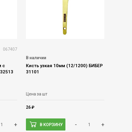
067407
В наличии
м с
Кисть узкая 10мм (12/1200) БИБЕР
 32513
31101
Цена за шт
26 ₽
+
-
+
В КОРЗИНУ