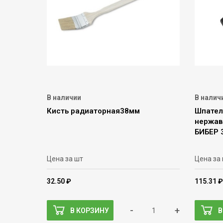
В наличии
В налич
Кисть радиаторная38мм
Шпател
нержав
БИБЕР 
Цена за шт
Цена за
32.50 ₽
115.31 ₽
-
+
В КОРЗИНУ
В