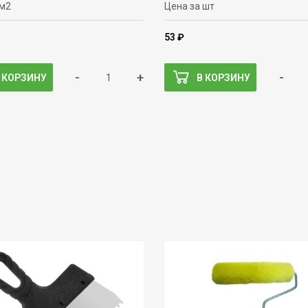
 м2
Цена за шт
53 ₽
-
+
-
 КОРЗИНУ
В КОРЗИНУ