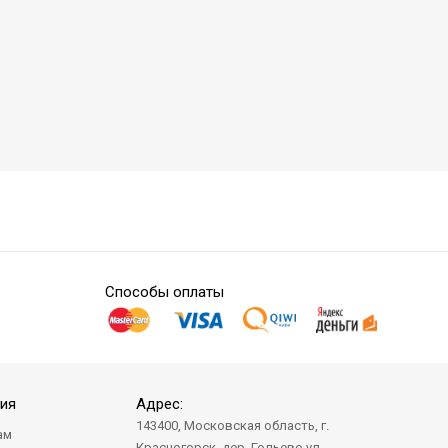
Способы оплаты
ия
Адрес:
143400, Московская область, г.
ам
Красногорск, дер. Гольево ул.