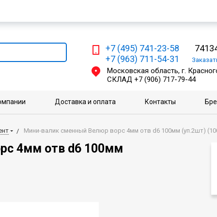
Мы работаем с физическими и юридическими лицами
+7 (495) 741-23-58
74134
+7 (963) 711-54-31
Заказа
Московская область, г. Красного
СКЛАД
+7 (906) 717-79-44
омпании
Доставка и оплата
Контакты
Бр
ент
Мини-валик сменный Велюр ворс 4мм отв d6 100мм (уп.2шт) (10
рс 4мм отв d6 100мм