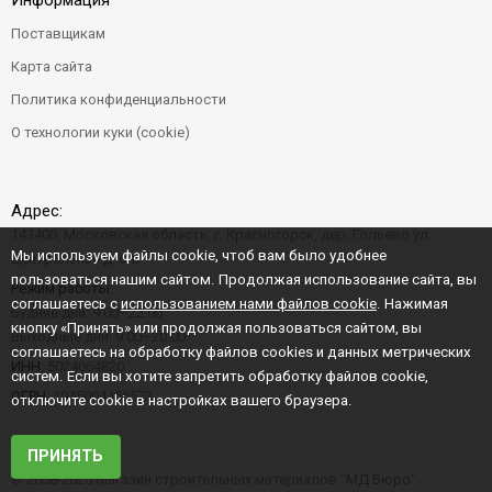
Информация
Поставщикам
Карта сайта
Политика конфиденциальности
О технологии куки (cookie)
Адрес:
143400, Московская область, г. Красногорск, дер. Гольево ул.
Мы используем файлы cookie, чтоб вам было удобнее
Центральная д. 6"Б"
пользоваться нашим сайтом. Продолжая использование сайта, вы
Режим работы:
соглашаетесь с
использованием нами файлов cookie
. Нажимая
Будние дни: 9:00–22:00
кнопку «Принять» или продолжая пользоваться сайтом, вы
Выходные дни: 9:00–20:00
соглашаетесь на обработку файлов cookies и данных метрических
ИНН:
5024064820
систем. Если вы хотите запретить обработку файлов cookie,
ОГРН:
1045004456573
отключите cookie в настройках вашего браузера.
ПРИНЯТЬ
© 2008-2026 Магазин строительных материалов "МД Бюро"