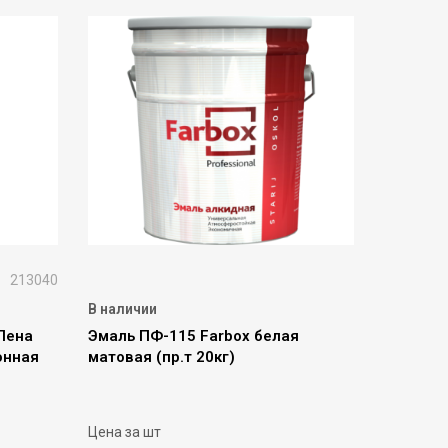
213040
В наличии
Пена
Эмаль ПФ-115 Farbox белая
онная
матовая (пр.т 20кг)
Цена за шт