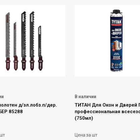
ии
В наличии
олотен д/зл.лобз.п/дер.
ТИТАН Для Окон и Дверей 
БЕР 85288
профессиональная всесез
(750мл)
 шт
Цена за шт