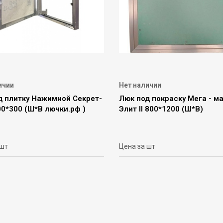
ичии
Нет наличии
д плитку Нажимной Секрет-
Люк под покраску Мега - м
0*300 (Ш*В лючки.рф )
Элит II 800*1200 (Ш*В)
 шт
Цена за шт