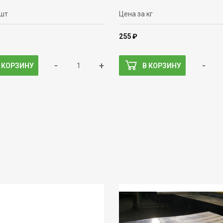
 шт
Цена за кг
255 ₽
-
+
-
 КОРЗИНУ
В КОРЗИНУ