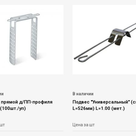
ии
В наличии
 прямой д/ПП-профиля
Подвес "Универсальный" (
(100шт./уп)
L=526мм) L=1.00 (мет.)
 шт
Цена за шт