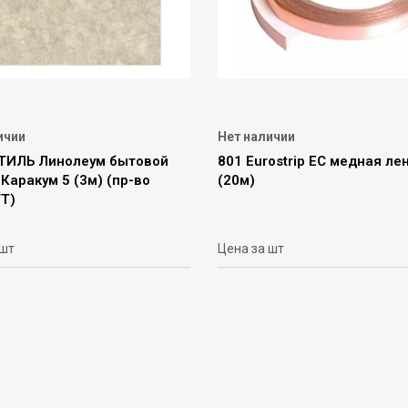
ичии
Нет наличии
ИЛЬ Линолеум бытовой
801 Eurostrip ЕС медная ле
Каракум 5 (3м) (пр-во
(20м)
Т)
 шт
Цена за шт