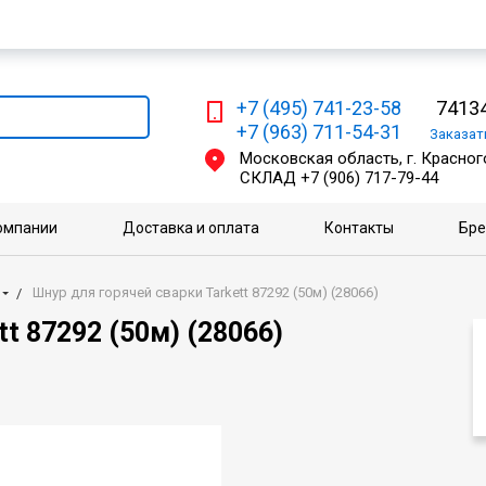
Мы работаем с физическими и юридическими лицами
+7 (495) 741-23-58
74134
+7 (963) 711-54-31
Заказа
Московская область, г. Красного
СКЛАД
+7 (906) 717-79-44
омпании
Доставка и оплата
Контакты
Бр
Шнур для горячей сварки Tarkett 87292 (50м) (28066)
t 87292 (50м) (28066)