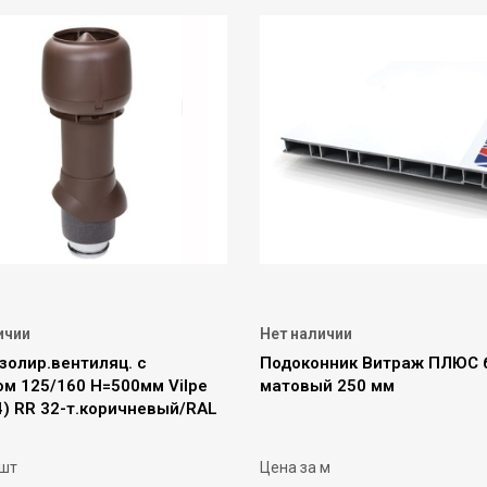
ичии
Нет наличии
золир.вентиляц. с
Подоконник Витраж ПЛЮС 
ом 125/160 Н=500мм Vilpe
матовый 250 мм
4) RR 32-т.коричневый/RAL
 шт
Цена за м