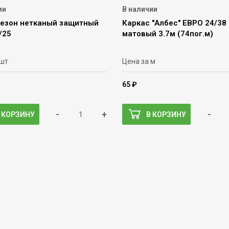
ии
В наличии
езон нетканый защитный
Каркас "Албес" ЕВРО 24/38
/25
матовый 3.7м (74пог.м)
 шт
Цена за м
65 ₽
-
+
-
 КОРЗИНУ
В КОРЗИНУ