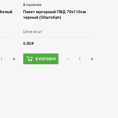
В наличии
 белый
Пакет мусорный ПВД 70х110см
черный (50штх6уп)
Цена за шт
6.50 ₽
+
-
+
В КОРЗИНУ