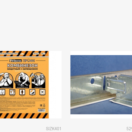
SIZK401
52