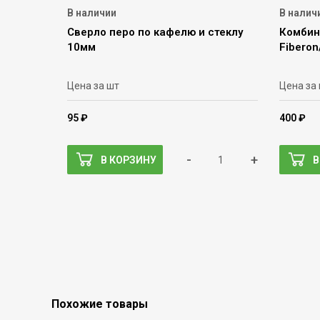
В наличии
В налич
Сверло перо по кафелю и стеклу
Комбин
10мм
Fiberon
Цена за шт
Цена за
95 ₽
400 ₽
-
+
В КОРЗИНУ
В
Похожие товары