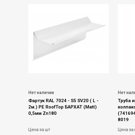
Нет наличии
Нет нал
Фартук RAL 7024 - S5 SV20 ( L -
Труба и
2м.) PE RoofTop БАРХАТ (Matt)
колпак
0,5мм Zn180
(74169
8019
Цена за шт
Цена за