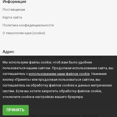
Информация
Поставщикам
Карта сайта
Политика конфиденциальности
О технологии куки (cookie)
Адрес:
143400, Московская область, г. Красногорск, дер. Гольево ул.
Мы используем файлы cookie, чтоб вам было удобнее
Центральная д. 6"Б"
пользоваться нашим сайтом. Продолжая использование сайта, вы
Режим работы:
соглашаетесь с
использованием нами файлов cookie
. Нажимая
Будние дни: 9:00–22:00
кнопку «Принять» или продолжая пользоваться сайтом, вы
Выходные дни: 9:00–20:00
соглашаетесь на обработку файлов cookies и данных метрических
ИНН:
5024064820
систем. Если вы хотите запретить обработку файлов cookie,
ОГРН:
1045004456573
отключите cookie в настройках вашего браузера.
ПРИНЯТЬ
© 2008-2026 Магазин строительных материалов "МД Бюро"