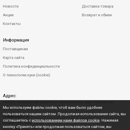
Новости
Доставка товара
Акции
Возврат и обмен
Контакты
Информация
Поставщикам
Карта сайта
Политика конфиденциальности
О технологии куки (cookie)
Адрес:
143400, Московская область, г. Красногорск, дер. Гольево ул.
Мы используем файлы cookie, чтоб вам было удобнее
Центральная д. 6"Б"
пользоваться нашим сайтом. Продолжая использование сайта, вы
Режим работы:
соглашаетесь с
использованием нами файлов cookie
. Нажимая
Будние дни: 9:00–22:00
кнопку «Принять» или продолжая пользоваться сайтом, вы
Выходные дни: 9:00–20:00