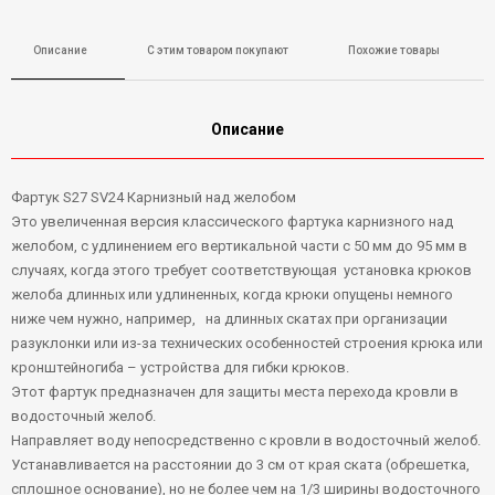
Описание
С этим товаром покупают
Похожие товары
Описание
Фартук S27 SV24 Карнизный над желобом
Это увеличенная версия классического фартука карнизного над
желобом, с удлинением его вертикальной части с 50 мм до 95 мм в
случаях, когда этого требует соответствующая установка крюков
желоба длинных или удлиненных, когда крюки опущены немного
ниже чем нужно, например, на длинных скатах при организации
разуклонки или из-за технических особенностей строения крюка или
кронштейногиба – устройства для гибки крюков.
Этот фартук предназначен для защиты места перехода кровли в
водосточный желоб.
Направляет воду непосредственно с кровли в водосточный желоб.
Устанавливается на расстоянии до 3 см от края ската (обрешетка,
сплошное основание), но не более чем на 1/3 ширины водосточного