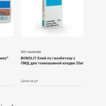
Нет наличии
екс"
BONOLIT Клей по газобетону с
ПМД для тонкошовной кладки 25кг
Цена за шт
+