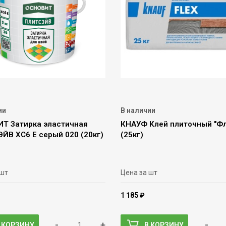
ии
В наличии
Т Затирка эластичная
КНАУФ Клей плиточный "Фл
ЙВ ХС6 Е серый 020 (20кг)
(25кг)
 шт
Цена за шт
1 185 ₽
-
+
-
 КОРЗИНУ
В КОРЗИНУ