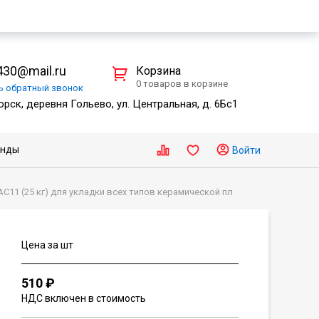
30@mail.ru
Корзина
0 товаров в корзине
ть
обратный
звонок
рск, деревня Гольево, ул. Центральная, д. 6Бс1
енды
Войти
1 (25 кг) для укладки всех типов керамической пл
Цена за шт
510 ₽
НДС включен в стоимость