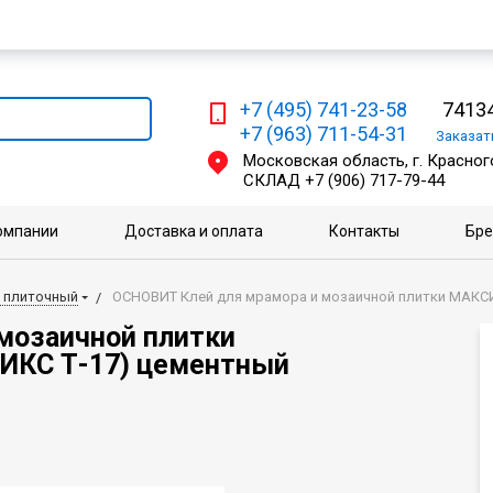
Мы работаем с физическими и юридическими лицами
+7 (495) 741-23-58
74134
+7 (963) 711-54-31
Заказа
Московская область, г. Красного
СКЛАД
+7 (906) 717-79-44
омпании
Доставка и оплата
Контакты
Бр
 плиточный
ОСНОВИТ Клей для мрамора и мозаичной плитки МАКСИ
мозаичной плитки
КС Т-17) цементный