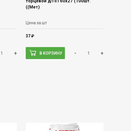
торцевой д/ПП 60х27 (100шт.
((Мет)
Цена за шт
37 ₽
+
-
+
В КОРЗИНУ