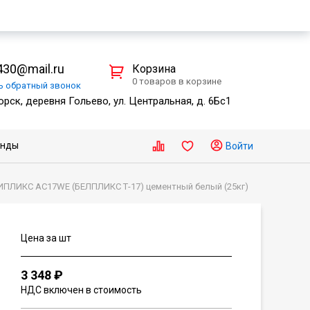
30@mail.ru
Корзина
0 товаров в корзине
ть
обратный
звонок
рск, деревня Гольево, ул. Центральная, д. 6Бс1
енды
Войти
ПЛИКС АС17WЕ (БЕЛПЛИКС Т-17) цементный белый (25кг)
Цена за шт
3 348 ₽
НДС включен в стоимость