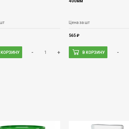
400мм
 шт
Цена за шт
565 ₽
-
+
-
 КОРЗИНУ
В КОРЗИНУ