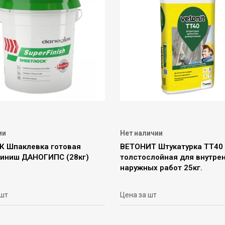
ии
Нет наличии
 Шпаклевка готовая
ВЕТОНИТ Штукатурка ТТ40
иниш ДАНОГИПС (28кг)
толстослойная для внутре
наружных работ 25кг.
 шт
Цена за шт