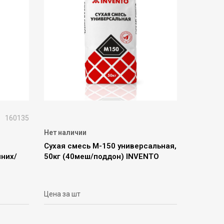
160135
Нет наличии
Сухая смесь М-150 универсальная,
нних/
50кг (40меш/поддон) INVENTO
Цена за шт