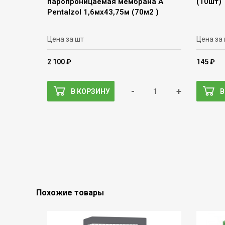
паропроницаемая мембрана A
(10шт)
РentaIzol 1,6мх43,75м (70м2 )
Цена за шт
Цена за
2 100 ₽
145 ₽
-
+
В КОРЗИНУ
В
Похожие товары