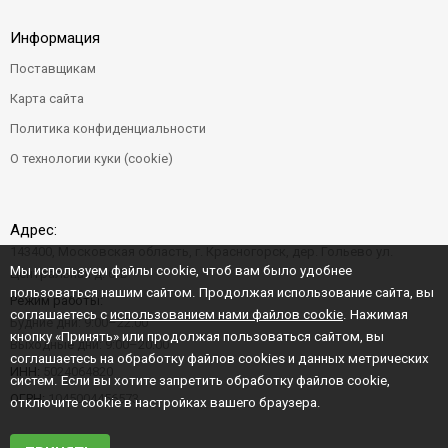
Информация
Поставщикам
Карта сайта
Политика конфиденциальности
О технологии куки (cookie)
Адрес:
143400, Московская область, г. Красногорск, дер. Гольево ул.
Мы используем файлы cookie, чтоб вам было удобнее
Центральная д. 6"Б"
пользоваться нашим сайтом. Продолжая использование сайта, вы
Режим работы:
соглашаетесь с
использованием нами файлов cookie
. Нажимая
Будние дни: 9:00–22:00
кнопку «Принять» или продолжая пользоваться сайтом, вы
Выходные дни: 9:00–20:00
соглашаетесь на обработку файлов cookies и данных метрических
ИНН:
5024064820
систем. Если вы хотите запретить обработку файлов cookie,
ОГРН:
1045004456573
отключите cookie в настройках вашего браузера.