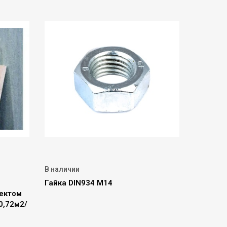
В наличии
Гайка DIN934 М14
ектом
0,72м2/