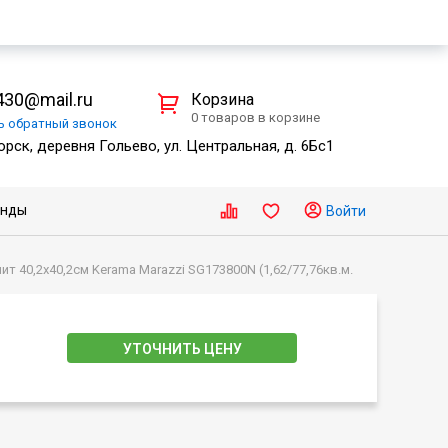
30@mail.ru
Корзина
0 товаров в корзине
ть
обратный
звонок
рск, деревня Гольево, ул. Центральная, д. 6Бс1
енды
Войти
 40,2х40,2см Kerama Marazzi SG173800N (1,62/77,76кв.м.
УТОЧНИТЬ ЦЕНУ