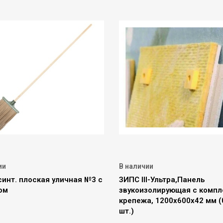
ии
В наличии
синт. плоская уличная №3 с
ЗИПС III-Ультра,Панель
ом
звукоизолирующая с компл
крепежа, 1200х600х42 мм (
шт.)