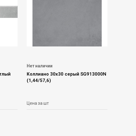
Нет наличии
етлый
Коллиано 30х30 серый SG913000N
(1,44/57,6)
Цена за шт