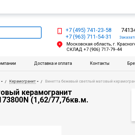
Мы работаем с физическими и юридическими лицами
+7 (495) 741-23-58
74134
+7 (963) 711-54-31
Заказа
Московская область, г. Красного
СКЛАД
+7 (906) 717-79-44
омпании
Доставка и оплата
Контакты
Бр
Керамогранит
Винетта бежевый светлый матовый керамогранит
товый керамогранит
173800N (1,62/77,76кв.м.