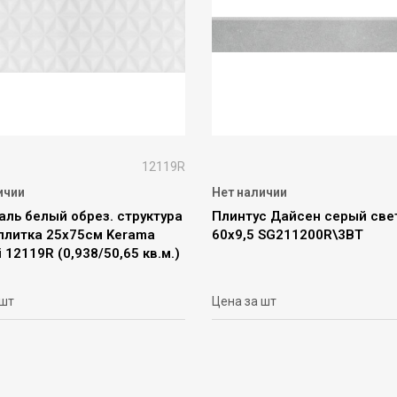
12119R
ичии
Нет наличии
аль белый обрез. структура
Плинтус Дайсен серый св
 плитка 25х75см Kerama
60х9,5 SG211200R\3BT
 12119R (0,938/50,65 кв.м.)
 шт
Цена за шт