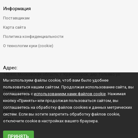
Информация
Поставщикам
Карта сайта
Политика конфиденциальности
О технологии куки (cookie)
Адрес:
143400, Московская область, г. Красногорск, дер. Гольево ул.
Мы используем файлы cookie, чтоб вам было удобнее
Центральная д. 6"Б"
пользоваться нашим сайтом. Продолжая использование сайта, вы
Режим работы:
соглашаетесь с
использованием нами файлов cookie
. Нажимая
Будние дни: 9:00–22:00
кнопку «Принять» или продолжая пользоваться сайтом, вы
Выходные дни: 9:00–20:00
соглашаетесь на обработку файлов cookies и данных метрических
ИНН:
5024064820
систем. Если вы хотите запретить обработку файлов cookie,
ОГРН:
1045004456573
отключите cookie в настройках вашего браузера.
ПРИНЯТЬ