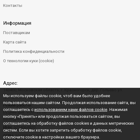
Контакты
Информация
Поставщикам
Карта сайта
Политика конфиденциальности
О технологии куки (cookie)
Адрес:
143400, Московская область, г. Красногорск, дер. Гольево ул.
Мы используем файлы cookie, чтоб вам было удобнее
Центральная д. 6"Б"
пользоваться нашим сайтом. Продолжая использование сайта, вы
Режим работы:
соглашаетесь с
использованием нами файлов cookie
. Нажимая
Будние дни: 9:00–22:00
кнопку «Принять» или продолжая пользоваться сайтом, вы
Выходные дни: 9:00–20:00
соглашаетесь на обработку файлов cookies и данных метрических
ИНН:
5024064820
систем. Если вы хотите запретить обработку файлов cookie,
ОГРН:
1045004456573
отключите cookie в настройках вашего браузера.