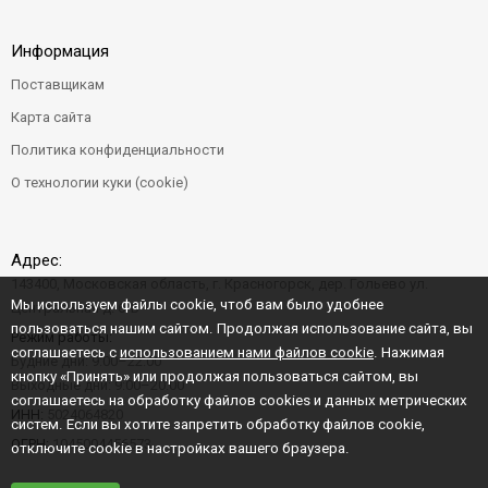
Информация
Поставщикам
Карта сайта
Политика конфиденциальности
О технологии куки (cookie)
Адрес:
143400, Московская область, г. Красногорск, дер. Гольево ул.
Мы используем файлы cookie, чтоб вам было удобнее
Центральная д. 6"Б"
пользоваться нашим сайтом. Продолжая использование сайта, вы
Режим работы:
соглашаетесь с
использованием нами файлов cookie
. Нажимая
Будние дни: 9:00–22:00
кнопку «Принять» или продолжая пользоваться сайтом, вы
Выходные дни: 9:00–20:00
соглашаетесь на обработку файлов cookies и данных метрических
ИНН:
5024064820
систем. Если вы хотите запретить обработку файлов cookie,
ОГРН:
1045004456573
отключите cookie в настройках вашего браузера.