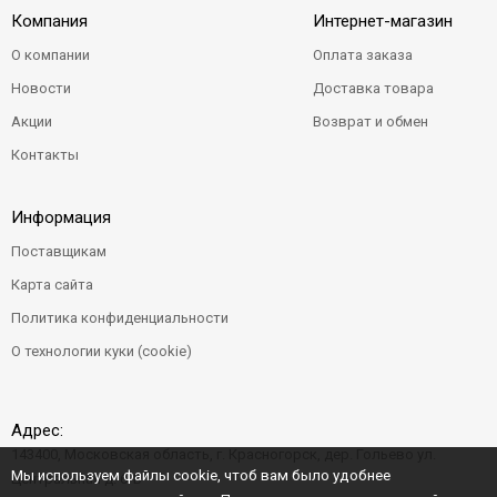
Компания
Интернет-магазин
О компании
Оплата заказа
Новости
Доставка товара
Акции
Возврат и обмен
Контакты
Информация
Поставщикам
Карта сайта
Политика конфиденциальности
О технологии куки (cookie)
Адрес:
143400, Московская область, г. Красногорск, дер. Гольево ул.
Мы используем файлы cookie, чтоб вам было удобнее
Центральная д. 6"Б"