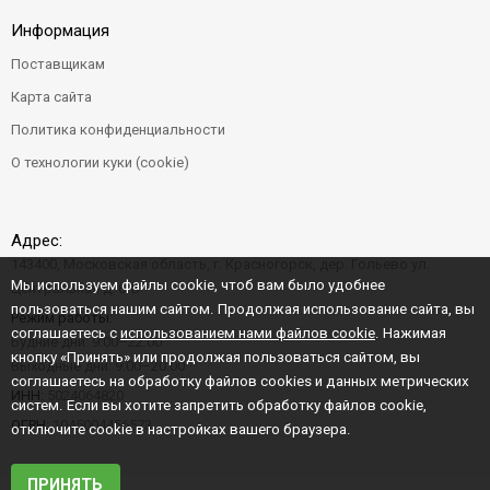
Информация
Поставщикам
Карта сайта
Политика конфиденциальности
О технологии куки (cookie)
Адрес:
143400, Московская область, г. Красногорск, дер. Гольево ул.
Мы используем файлы cookie, чтоб вам было удобнее
Центральная д. 6"Б"
пользоваться нашим сайтом. Продолжая использование сайта, вы
Режим работы:
соглашаетесь с
использованием нами файлов cookie
. Нажимая
Будние дни: 9:00–22:00
кнопку «Принять» или продолжая пользоваться сайтом, вы
Выходные дни: 9:00–20:00
соглашаетесь на обработку файлов cookies и данных метрических
ИНН:
5024064820
систем. Если вы хотите запретить обработку файлов cookie,
ОГРН:
1045004456573
отключите cookie в настройках вашего браузера.
ПРИНЯТЬ