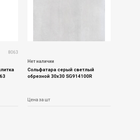
8063
Нет наличии
плитка
Сольфатара серый светлый
063
обрезной 30х30 SG914100R
Цена за шт