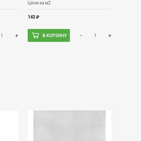
Цена за м2
143 ₽
+
-
+
В КОРЗИНУ