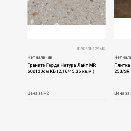
ID9063b129MR
Нет наличии
Нет нал
Граните Герда Натура Лайт MR
Плитка 
60х120см КБ (2,16/45,36 кв.м.)
253/SR
Цена за м2
Цена за