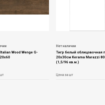
ичии
Нет наличии
Italian Wood Wenge G-
Тигр белый облицовочная 
 20х60
20х30см Kerama Marazzi 8
(1,5/96 кв.м.)
 шт
Цена за шт