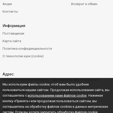
Акции
Возврат и обмен
Контакты
Информация
Поставщикам
Карта сайта
Политика конфиденциальности
О технологии куки (cookie)
Адрес:
143400, Московская область, г. Красногорск, дер. Гольево ул.
Мы используем файлы cookie, чтоб вам было удобнее
Центральная д. 6"Б"
пользоваться нашим сайтом. Продолжая использование сайта, вы
Режим работы:
соглашаетесь с
использованием нами файлов cookie
. Нажимая
Будние дни: 9:00–22:00
кнопку «Принять» или продолжая пользоваться сайтом, вы
Выходные дни: 9:00–20:00
соглашаетесь на обработку файлов cookies и данных метрических
ИНН:
5024064820
систем. Если вы хотите запретить обработку файлов cookie,