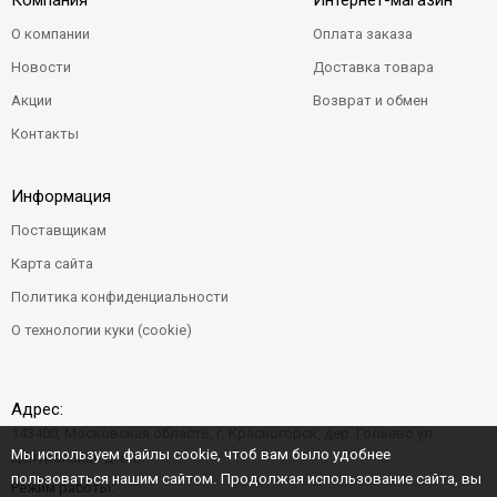
Компания
Интернет-магазин
О компании
Оплата заказа
Новости
Доставка товара
Акции
Возврат и обмен
Контакты
Информация
Поставщикам
Карта сайта
Политика конфиденциальности
О технологии куки (cookie)
Адрес:
143400, Московская область, г. Красногорск, дер. Гольево ул.
Мы используем файлы cookie, чтоб вам было удобнее
Центральная д. 6"Б"
пользоваться нашим сайтом. Продолжая использование сайта, вы
Режим работы: