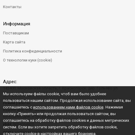
Контакты
Информация
Поставщикам
Карта сайта
Политика конфиденциальности
О технологии куки (cookie)
Адрес:
143400, Московская область, г. Красногорск, дер. Гольево ул.
Мы используем файлы cookie, чтоб вам было удобнее
Центральная д. 6"Б"
пользоваться нашим сайтом. Продолжая использование сайта, вы
Режим работы:
соглашаетесь с
использованием нами файлов cookie
. Нажимая
Будние дни: 9:00–22:00
кнопку «Принять» или продолжая пользоваться сайтом, вы
Выходные дни: 9:00–20:00
соглашаетесь на обработку файлов cookies и данных метрических
ИНН:
5024064820
систем. Если вы хотите запретить обработку файлов cookie,
ОГРН:
1045004456573
отключите cookie в настройках вашего браузера.