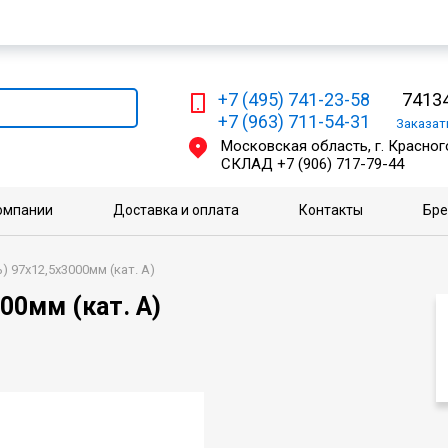
Мы работаем с физическими и юридическими лицами
+7 (495) 741-23-58
74134
+7 (963) 711-54-31
Заказа
Московская область, г. Красного
СКЛАД
+7 (906) 717-79-44
омпании
Доставка и оплата
Контакты
Бр
) 97х12,5х3000мм (кат. А)
00мм (кат. А)