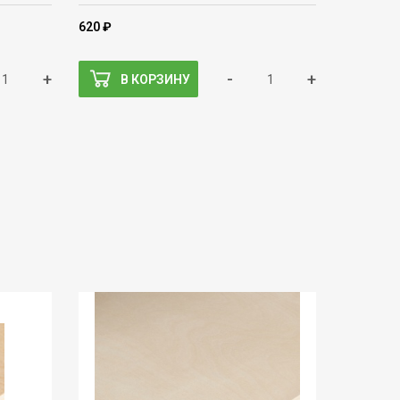
620 ₽
+
-
+
В КОРЗИНУ