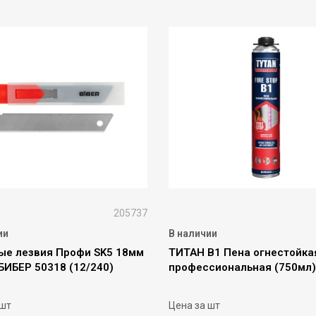
205737
ии
В наличии
ые лезвия Профи SK5 18мм
ТИТАН В1 Пена огнестойка
БИБЕР 50318 (12/240)
профессиональная (750мл)
 шт
Цена за шт