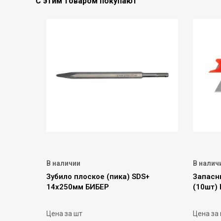
С этим товаром покупают
В наличии
В налич
Зубило плоское (пика) SDS+
Запасн
14х250мм БИБЕР
(10шт) 
Цена за шт
Цена за