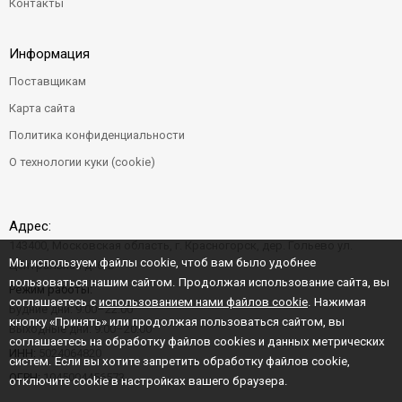
Контакты
Информация
Поставщикам
Карта сайта
Политика конфиденциальности
О технологии куки (cookie)
Адрес:
143400, Московская область, г. Красногорск, дер. Гольево ул.
Мы используем файлы cookie, чтоб вам было удобнее
Центральная д. 6"Б"
пользоваться нашим сайтом. Продолжая использование сайта, вы
Режим работы:
соглашаетесь с
использованием нами файлов cookie
. Нажимая
Будние дни: 9:00–22:00
кнопку «Принять» или продолжая пользоваться сайтом, вы
Выходные дни: 9:00–20:00
соглашаетесь на обработку файлов cookies и данных метрических
ИНН:
5024064820
систем. Если вы хотите запретить обработку файлов cookie,
ОГРН:
1045004456573
отключите cookie в настройках вашего браузера.