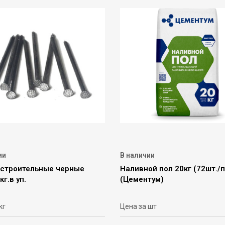
ии
В наличии
 строительные черные
Наливной пол 20кг (72шт./
кг.в уп.
(Цементум)
кг
Цена за шт