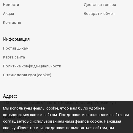
Новости
Доставка товара
Акции
Возврат и обмен
Контакты
Информация
Поставщикам
Карта сайта
Политика конфиденциальности
О технологии куки (cookie)
Адрес:
143400, Московская область, г. Красногорск, дер. Гольево ул.
Мы используем файлы cookie, чтоб вам было удобнее
Центральная д. 6"Б"
пользоваться нашим сайтом. Продолжая использование сайта, вы
Режим работы:
соглашаетесь с
использованием нами файлов cookie
. Нажимая
Будние дни: 9:00–22:00
кнопку «Принять» или продолжая пользоваться сайтом, вы
Выходные дни: 9:00–20:00