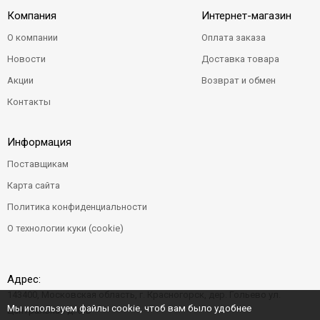
Компания
Интернет-магазин
О компании
Оплата заказа
Новости
Доставка товара
Акции
Возврат и обмен
Контакты
Информация
Поставщикам
Карта сайта
Политика конфиденциальности
О технологии куки (cookie)
Адрес:
143400, Московская область, г. Красногорск, дер. Гольево ул.
Мы используем файлы cookie, чтоб вам было удобнее
Центральная д. 6"Б"