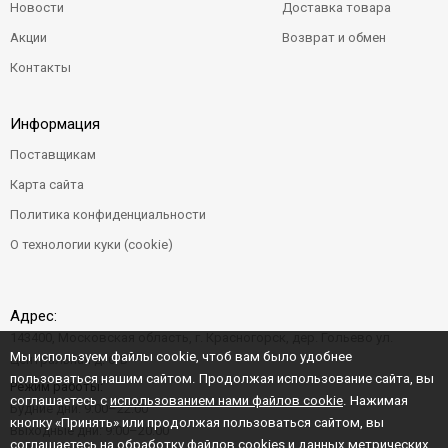
Новости
Доставка товара
Акции
Возврат и обмен
Контакты
Информация
Поставщикам
Карта сайта
Политика конфиденциальности
О технологии куки (cookie)
Адрес:
143400, Московская область, г. Красногорск, дер. Гольево ул.
Мы используем файлы cookie, чтоб вам было удобнее
Центральная д. 6"Б"
пользоваться нашим сайтом. Продолжая использование сайта, вы
Режим работы:
соглашаетесь с
использованием нами файлов cookie
. Нажимая
Будние дни: 9:00–22:00
кнопку «Принять» или продолжая пользоваться сайтом, вы
Выходные дни: 9:00–20:00
соглашаетесь на обработку файлов cookies и данных метрических