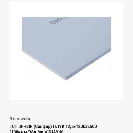
В наличии
ГСП DFН3IR (Сапфир) ПЛУК 12,5х1200х2500
(108кв.м/36л./уп.)(КНАУФ)