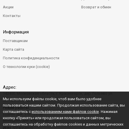
Акции
Возврат и обмен
Контакты
Информация
Поставщикам
Карта сайта
Политика конфиденциальности
О технологии куки (cookie)
Адрес:
143400, Московская область, г. Красногорск, дер. Гольево ул.
Мы используем файлы cookie, чтоб вам было удобнее
Центральная д. 6"Б"
пользоваться нашим сайтом. Продолжая использование сайта, вы
Режим работы:
соглашаетесь с
использованием нами файлов cookie
. Нажимая
Будние дни: 9:00–22:00
кнопку «Принять» или продолжая пользоваться сайтом, вы
Выходные дни: 9:00–20:00
соглашаетесь на обработку файлов cookies и данных метрических
ИНН:
5024064820