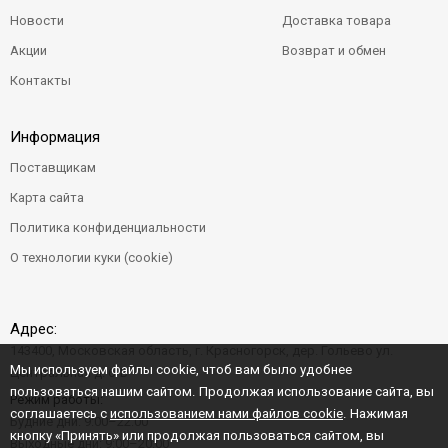
Новости
Доставка товара
Акции
Возврат и обмен
Контакты
Информация
Поставщикам
Карта сайта
Политика конфиденциальности
О технологии куки (cookie)
Адрес:
143400, Московская область, г. Красногорск, дер. Гольево ул.
Мы используем файлы cookie, чтоб вам было удобнее
Центральная д. 6"Б"
пользоваться нашим сайтом. Продолжая использование сайта, вы
Режим работы:
соглашаетесь с
использованием нами файлов cookie
. Нажимая
Будние дни: 9:00–22:00
кнопку «Принять» или продолжая пользоваться сайтом, вы
Выходные дни: 9:00–20:00