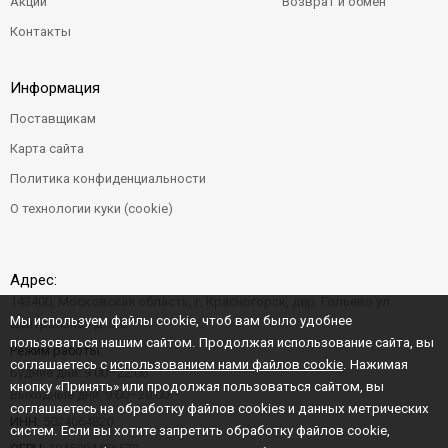
Акции
Возврат и обмен
Контакты
Информация
Поставщикам
Карта сайта
Политика конфиденциальности
О технологии куки (cookie)
Адрес:
143400, Московская область, г. Красногорск, дер. Гольево ул.
Мы используем файлы cookie, чтоб вам было удобнее
Центральная д. 6"Б"
пользоваться нашим сайтом. Продолжая использование сайта, вы
Режим работы:
соглашаетесь с
использованием нами файлов cookie
. Нажимая
Будние дни: 9:00–22:00
кнопку «Принять» или продолжая пользоваться сайтом, вы
Выходные дни: 9:00–20:00
соглашаетесь на обработку файлов cookies и данных метрических
ИНН:
5024064820
систем. Если вы хотите запретить обработку файлов cookie,