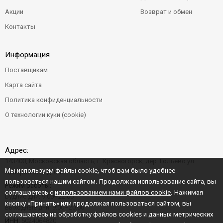
Акции
Возврат и обмен
Контакты
Информация
Поставщикам
Карта сайта
Политика конфиденциальности
О технологии куки (cookie)
Адрес:
143400, Московская область, г. Красногорск, дер. Гольево ул.
Мы используем файлы cookie, чтоб вам было удобнее
Центральная д. 6"Б"
пользоваться нашим сайтом. Продолжая использование сайта, вы
Режим работы:
соглашаетесь с
использованием нами файлов cookie
. Нажимая
Будние дни: 9:00–22:00
кнопку «Принять» или продолжая пользоваться сайтом, вы
Выходные дни: 9:00–20:00
соглашаетесь на обработку файлов cookies и данных метрических
ИНН:
5024064820