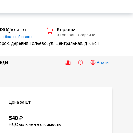
30@mail.ru
Корзина
0 товаров в корзине
ть
обратный
звонок
рск, деревня Гольево, ул. Центральная, д. 6Бс1
енды
Войти
Цена за шт
540 ₽
НДС включен в стоимость