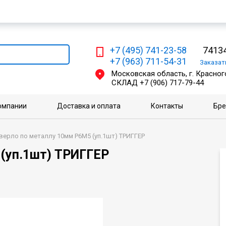
Мы работаем с физическими и юридическими лицами
+7 (495) 741-23-58
74134
+7 (963) 711-54-31
Заказа
Московская область, г. Красного
СКЛАД
+7 (906) 717-79-44
омпании
Доставка и оплата
Контакты
Бр
верло по металлу 10мм Р6М5 (уп.1шт) ТРИГГЕР
 (уп.1шт) ТРИГГЕР