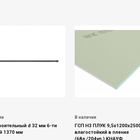
ии
В наличии
роительный d 32 мм 6-ти
ГСП Н3 ПЛУК 9,5х1200х250
й 1370 мм
влагостойкий в пленке
(68л./204уп.) КНАУФ