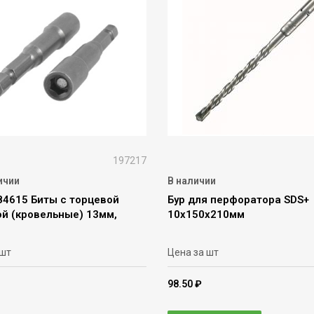
197217
ичии
В наличии
84615 Биты с торцевой
Бур для перфоратора SDS+
ой (кровельные) 13мм,
10х150х210мм
 шт
Цена за шт
98.50 ₽