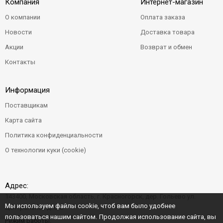
Компания
Интернет-магазин
О компании
Оплата заказа
Новости
Доставка товара
Акции
Возврат и обмен
Контакты
Информация
Поставщикам
Карта сайта
Политика конфиденциальности
О технологии куки (cookie)
Адрес:
143400, Московская область, г. Красногорск, дер. Гольево ул.
Мы используем файлы cookie, чтоб вам было удобнее
Центральная д. 6"Б"
пользоваться нашим сайтом. Продолжая использование сайта, вы
Режим работы: