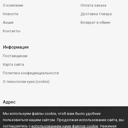
О компании
Оплата заказа
Новости
Доставка товара
Акции
Возврат и обмен
Контакты
Информация
Поставщикам
Карта сайта
Политика конфиденциальности
О технологии куки (cookie)
Адрес:
143400, Московская область, г. Красногорск, дер. Гольево ул.
Мы используем файлы cookie, чтоб вам было удобнее
Центральная д. 6"Б"
пользоваться нашим сайтом. Продолжая использование сайта, вы
Режим работы:
соглашаетесь с
использованием нами файлов cookie
. Нажимая