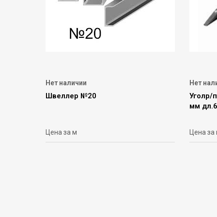
Нет наличии
Нет нал
Швеллер №20
Уголр/п
мм дл.
Цена за м
Цена за