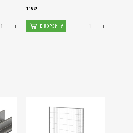
119 ₽
+
-
+
В КОРЗИНУ