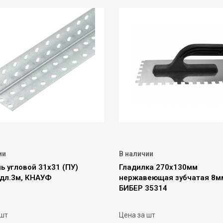
ии
В наличии
ь угловой 31х31 (ПУ)
Гладилка 270х130мм
 дл.3м, КНАУФ
нержавеющая зубчатая 8м
БИБЕР 35314
 шт
Цена за шт