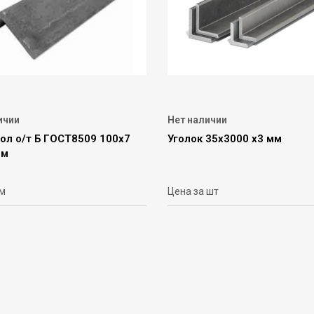
ичии
Нет наличии
ол о/т Б ГОСТ8509 100х7
Уголок 35х3000 х3 мм
6м
 м
Цена за шт