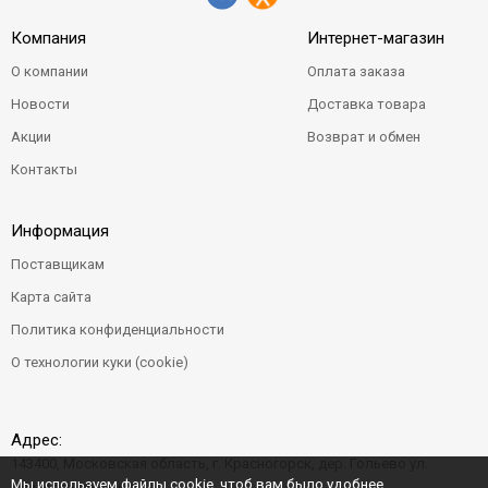
Компания
Интернет-магазин
О компании
Оплата заказа
Новости
Доставка товара
Акции
Возврат и обмен
Контакты
Информация
Поставщикам
Карта сайта
Политика конфиденциальности
О технологии куки (cookie)
Адрес:
143400, Московская область, г. Красногорск, дер. Гольево ул.
Мы используем файлы cookie, чтоб вам было удобнее
Центральная д. 6"Б"